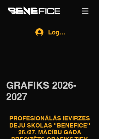
Log In
GRAFIKS
2026-
2027
PROFESIONĀLĀS IEVIRZES
DEJU SKOLAS ''BENEFICE''
26./27. MĀCĪBU GADA