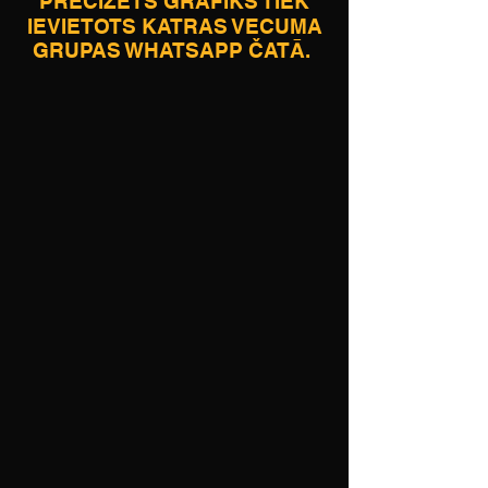
PRECIZĒTS GRAFIKS TIEK
IEVIETOTS KATRAS VECUMA
GRUPAS WHATSAPP ČATĀ.