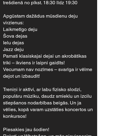
trešdienā no plkst. 18:30 līdz 19:30
Apgūstam dažādus mūsdienu deju
virzienus:
Laikmetīgo deju
Šova dejas
Ielu dejas
Jazz deju
Pamati klasiskajai dejai un akrobātikas
triki – ikviens ir laipni gaidīts!
Vecumam nav nozīmes – svarīga ir vēlme
dejot un izbaudīt!
Treniņi ir aktīvi, ar labu fizisko slodzi,
populāru mūziku, daudz smieklu un izcilu
stiepšanos nodarbības beigās. Un ja
vēlies, kopā varam uzstāties koncertos un
konkursos!
Piesakies jau šodien!