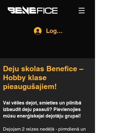
Log In
Deju skolas Benefice –
Hobby klase
pieaugušajiem!
Vai vēlies dejot, smieties un pilnībā
izbaudīt deju pasauli? Pievienojies
mūsu enerģiskajai dejotāju grupai!
Dejojam 2 reizes nedēļā - pirmdienā un