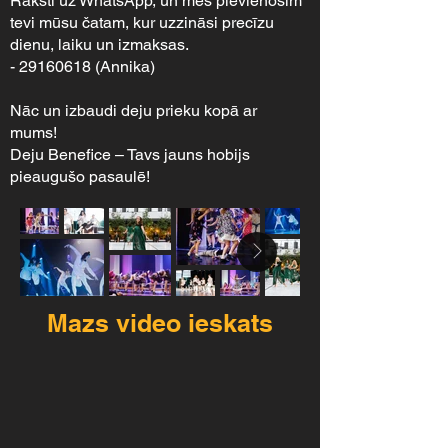
Raksti uz WhatsApp, un mēs pievienosim
tevi mūsu čatam, kur uzzināsi precīzu
dienu, laiku un izmaksas.
-
29160618
(Annika)
Nāc un izbaudi deju prieku kopā ar
mums!
Deju Benefice – Tavs jauns hobijs
pieaugušo pasaulē!
Mazs video ieskats