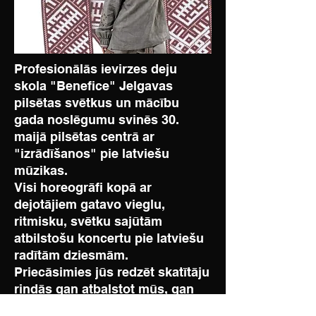
Profesionālās ievirzes deju
skola "Benefice" Jelgavas
pilsētas svētkus un mācību
gada noslēgumu svinēs 30.
maijā pilsētas centrā ar
"izrādīšanos" pie latviešu
mūzikas.
Visi horeogrāfi kopā ar
dejotājiem gatavo vieglu,
ritmisku, svētku sajūtām
atbilstošu koncertu pie latviešu
radītām dziesmām.
Priecāsimies jūs redzēt skatītāju
rindās gan atbalstot mūs, gan
dejojot līdzi pie zināmām