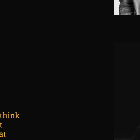
 think
t
at