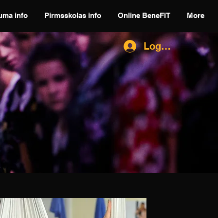
uma info
Pirmsskolas info
Online BeneFIT
More
Log In