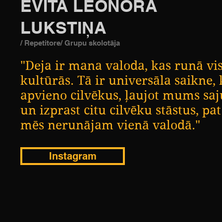
EVITA LEONORA
LUKSTIŅA
/ Repetitore/ Grupu skolotāja
"Deja ir mana valoda, kas runā vi
kultūrās. Tā ir universāla saikne, 
apvieno cilvēkus, ļaujot mums saj
un izprast citu cilvēku stāstus, pat
mēs nerunājam vienā valodā."
Instagram