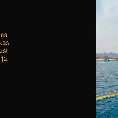
sās
kas
ust
 ja